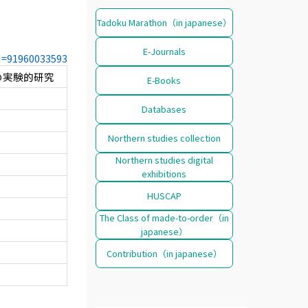
Tadoku Marathon（in japanese）
E-Journals
CN=91960033593
の実験的研究
E-Books
Databases
Northern studies collection
Northern studies digital
exhibitions
HUSCAP
The Class of made-to-order（in
japanese）
Contribution（in japanese）