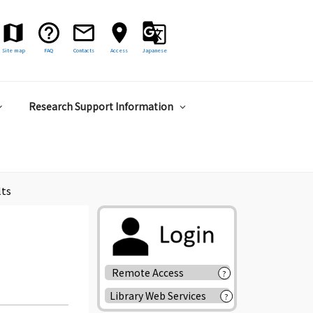
Site map
FAQ
Contacts
Access
Japanese
Research Support Information
lts
Remote Access
?
Library Web Services
?