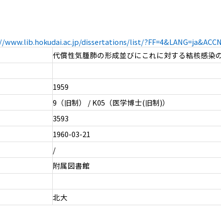
://www.lib.hokudai.ac.jp/dissertations/list/?FF=4&LANG=ja&AC
代償性気腫肺の形成並びにこれに対する結核感染
1959
9（旧制） / K05（医学博士(旧制)）
3593
1960-03-21
/
附属図書館
北大