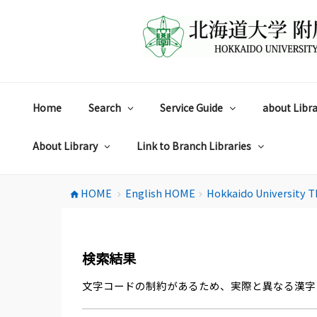
コ
ン
テ
ン
ツ
へ
ス
Home
Search
Service Guide
about Libra
キ
ッ
プ
About Library
Link to Branch Libraries
HOME
English HOME
Hokkaido University T
home
chevron_right
chevron_right
検索結果
文字コードの制約があるため、実際と異なる漢字