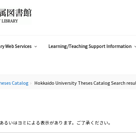
ry Web Services
Learning/Teaching Support Information
heses Catalog
Hokkaido University Theses Catalog Search resu
chevron_right
あるいはヨミによる表示があります。ご了承ください。