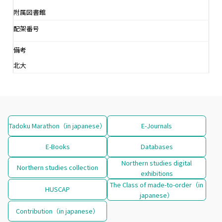
附属図書館
配架番号
備考
北大
Tadoku Marathon（in japanese）
E-Journals
E-Books
Databases
Northern studies digital
Northern studies collection
exhibitions
The Class of made-to-order（in
HUSCAP
japanese）
Contribution（in japanese）