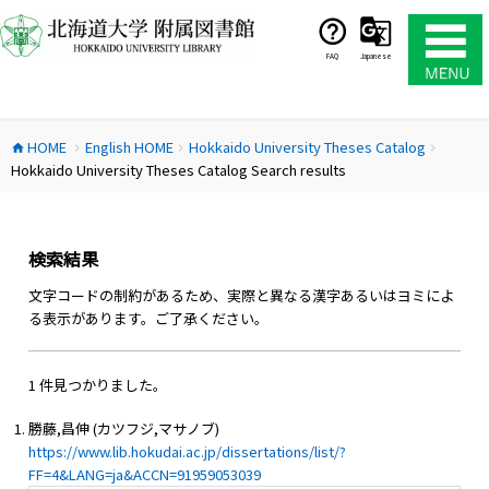
コ
ン
テ
FAQ
Japanese
ン
ツ
へ
HOME
English HOME
Hokkaido University Theses Catalog
ス
home
chevron_right
chevron_right
chevron_right
Hokkaido University Theses Catalog Search results
キ
ッ
プ
検索結果
文字コードの制約があるため、実際と異なる漢字あるいはヨミによ
る表示があります。ご了承ください。
1 件見つかりました。
勝藤,昌伸 (カツフジ,マサノブ)
https://www.lib.hokudai.ac.jp/dissertations/list/?
FF=4&LANG=ja&ACCN=91959053039