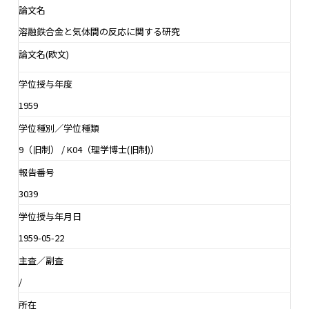
論文名
溶融鉄合金と気体間の反応に関する研究
論文名(欧文)
学位授与年度
1959
学位種別／学位種類
9（旧制） / K04（理学博士(旧制)）
報告番号
3039
学位授与年月日
1959-05-22
主査／副査
/
所在