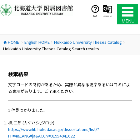
コ
ン
テ
FAQ
Japanese
ン
ツ
へ
HOME
English HOME
Hokkaido University Theses Catalog
ス
home
chevron_right
chevron_right
chevron_right
Hokkaido University Theses Catalog Search results
キ
ッ
プ
検索結果
文字コードの制約があるため、実際と異なる漢字あるいはヨミによ
る表示があります。ご了承ください。
1 件見つかりました。
梯,二郎 (カケハシ,ジロウ)
https://www.lib.hokudai.ac.jp/dissertations/list/?
FF=4&LANG=ja&ACCN=91954041622