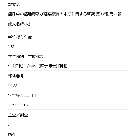
論文名
癌尿中の癌腫毒及び癌悪液質の本態に関する研究 第33報,第56報
論文名(欧文)
学位授与年度
1954
学位種別／学位種類
9（旧制） / K05（医学博士(旧制)）
報告番号
1622
学位授与年月日
1954-04-02
主査／副査
/
所在