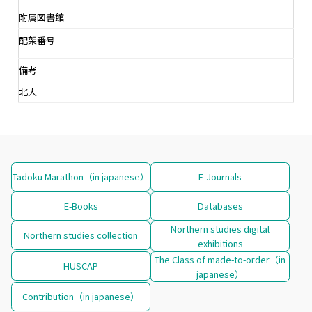
附属図書館
配架番号
備考
北大
Tadoku Marathon（in japanese）
E-Journals
E-Books
Databases
Northern studies digital
Northern studies collection
exhibitions
The Class of made-to-order（in
HUSCAP
japanese）
Contribution（in japanese）