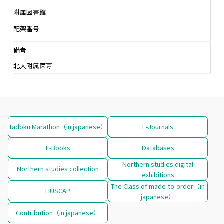
附属図書館
配架番号
備考
北大附属医専
Tadoku Marathon（in japanese）
E-Journals
E-Books
Databases
Northern studies digital
Northern studies collection
exhibitions
The Class of made-to-order（in
HUSCAP
japanese）
Contribution（in japanese）