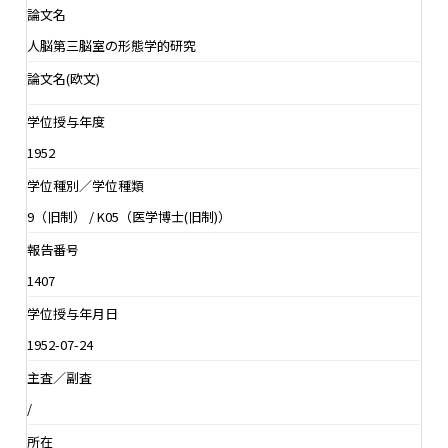
論文名
人脳第三脳室の形態学的研究
論文名(欧文)
学位授与年度
1952
学位種別／学位種類
9（旧制） / K05（医学博士(旧制)）
報告番号
1407
学位授与年月日
1952-07-24
主査／副査
/
所在