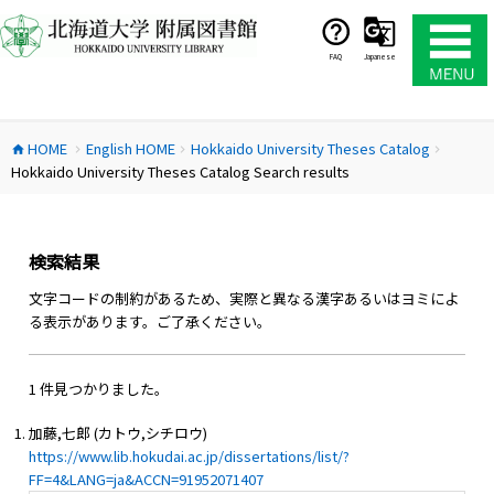
コ
ン
テ
FAQ
Japanese
ン
ツ
へ
HOME
English HOME
Hokkaido University Theses Catalog
ス
home
chevron_right
chevron_right
chevron_right
Hokkaido University Theses Catalog Search results
キ
ッ
プ
検索結果
文字コードの制約があるため、実際と異なる漢字あるいはヨミによ
る表示があります。ご了承ください。
1 件見つかりました。
加藤,七郎 (カトウ,シチロウ)
https://www.lib.hokudai.ac.jp/dissertations/list/?
FF=4&LANG=ja&ACCN=91952071407