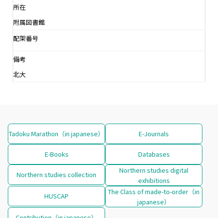
所在
附属図書館
配架番号
備考
北大
Tadoku Marathon（in japanese）
E-Journals
E-Books
Databases
Northern studies digital
Northern studies collection
exhibitions
The Class of made-to-order（in
HUSCAP
japanese）
Contribution（in japanese）