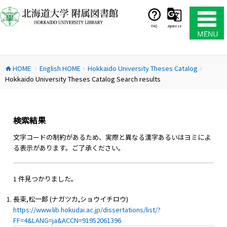
コ
ン
テ
FAQ
Japanese
ン
ツ
へ
HOME
English HOME
Hokkaido University Theses Catalog
ス
home
chevron_right
chevron_right
chevron_right
Hokkaido University Theses Catalog Search results
キ
ッ
プ
検索結果
文字コードの制約があるため、実際と異なる漢字あるいはヨミによ
る表示があります。ご了承ください。
1 件見つかりました。
長束,松一郎 (ナガツカ,ショウイチロウ)
https://www.lib.hokudai.ac.jp/dissertations/list/?
FF=4&LANG=ja&ACCN=91952061396