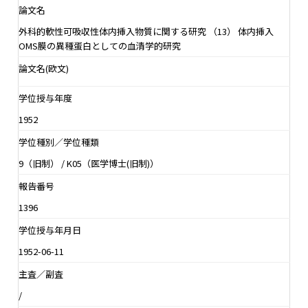
論文名
外科的軟性可吸収性体内挿入物質に関する研究 （13） 体内挿入
OMS膜の異種蛋白としての血清学的研究
論文名(欧文)
学位授与年度
1952
学位種別／学位種類
9（旧制） / K05（医学博士(旧制)）
報告番号
1396
学位授与年月日
1952-06-11
主査／副査
/