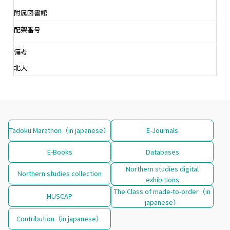
附属図書館
配架番号
備考
北大
Tadoku Marathon（in japanese）
E-Journals
E-Books
Databases
Northern studies digital
Northern studies collection
exhibitions
The Class of made-to-order（in
HUSCAP
japanese）
Contribution（in japanese）