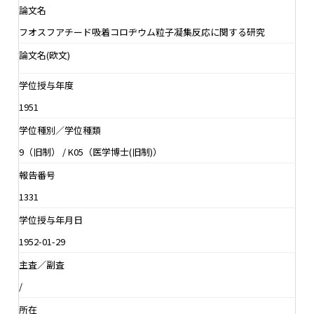
論文名
フオスフアチード吸着コロヂウム粒子凝集反応に関する研究
論文名(欧文)
学位授与年度
1951
学位種別／学位種類
9（旧制） / K05（医学博士(旧制)）
報告番号
1331
学位授与年月日
1952-01-29
主査／副査
/
所在