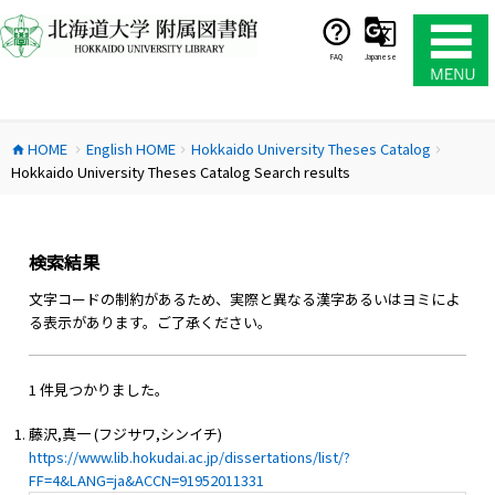
コ
ン
テ
FAQ
Japanese
ン
ツ
へ
HOME
English HOME
Hokkaido University Theses Catalog
ス
home
chevron_right
chevron_right
chevron_right
Hokkaido University Theses Catalog Search results
キ
ッ
プ
検索結果
文字コードの制約があるため、実際と異なる漢字あるいはヨミによ
る表示があります。ご了承ください。
1 件見つかりました。
藤沢,真一 (フジサワ,シンイチ)
https://www.lib.hokudai.ac.jp/dissertations/list/?
FF=4&LANG=ja&ACCN=91952011331