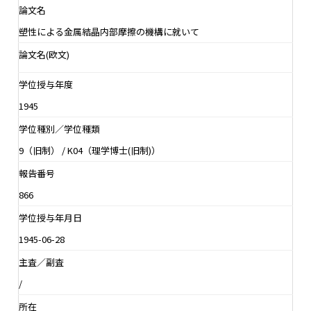
論文名
塑性による金属結晶内部摩擦の機構に就いて
論文名(欧文)
学位授与年度
1945
学位種別／学位種類
9（旧制） / K04（理学博士(旧制)）
報告番号
866
学位授与年月日
1945-06-28
主査／副査
/
所在