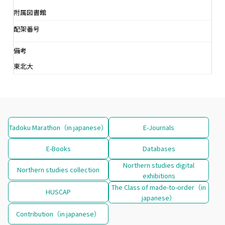
附属図書館
配架番号
備考
東北大
Tadoku Marathon（in japanese）
E-Journals
E-Books
Databases
Northern studies digital
Northern studies collection
exhibitions
The Class of made-to-order（in
HUSCAP
japanese）
Contribution（in japanese）