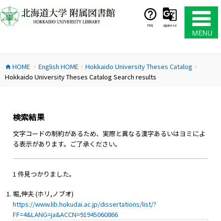
コ
ン
テ
FAQ
Japanese
ン
ツ
へ
HOME
English HOME
Hokkaido University Theses Catalog
ス
home
chevron_right
chevron_right
chevron_right
Hokkaido University Theses Catalog Search results
キ
ッ
プ
検索結果
文字コードの制約があるため、実際と異なる漢字あるいはヨミによ
る表示があります。ご了承ください。
1 件見つかりました。
堀,伸夫 (ホリ,ノブオ)
https://www.lib.hokudai.ac.jp/dissertations/list/?
FF=4&LANG=ja&ACCN=91945060866