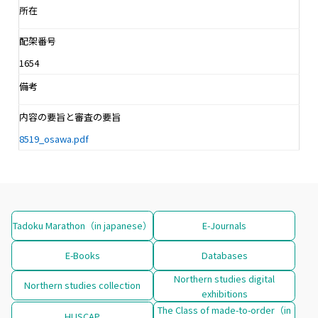
所在
配架番号
1654
備考
内容の要旨と審査の要旨
8519_osawa.pdf
Tadoku Marathon（in japanese）
E-Journals
E-Books
Databases
Northern studies digital
Northern studies collection
exhibitions
The Class of made-to-order（in
HUSCAP