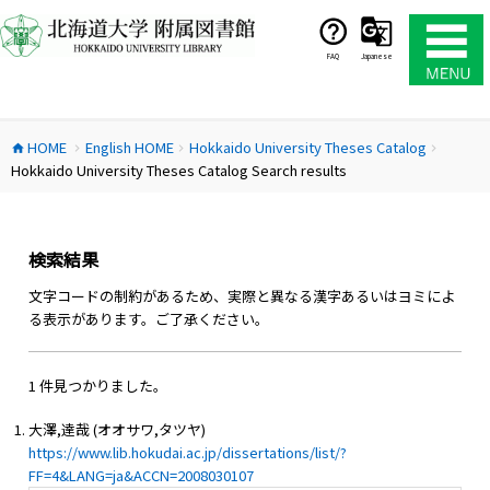
コ
ン
テ
FAQ
Japanese
ン
ツ
へ
HOME
English HOME
Hokkaido University Theses Catalog
ス
home
chevron_right
chevron_right
chevron_right
Hokkaido University Theses Catalog Search results
キ
ッ
プ
検索結果
文字コードの制約があるため、実際と異なる漢字あるいはヨミによ
る表示があります。ご了承ください。
1 件見つかりました。
大澤,達哉 (オオサワ,タツヤ)
https://www.lib.hokudai.ac.jp/dissertations/list/?
FF=4&LANG=ja&ACCN=2008030107