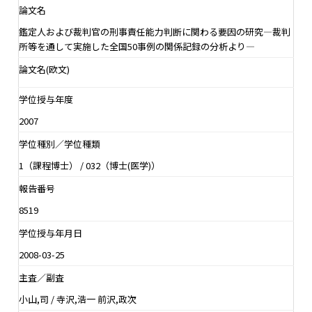
論文名
鑑定人および裁判官の刑事責任能力判断に関わる要因の研究―裁判
所等を通して実施した全国50事例の関係記録の分析より―
論文名(欧文)
学位授与年度
2007
学位種別／学位種類
1（課程博士） / 032（博士(医学)）
報告番号
8519
学位授与年月日
2008-03-25
主査／副査
小山,司 / 寺沢,浩一 前沢,政次