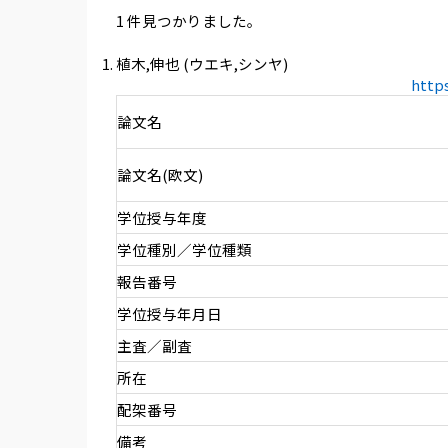
1 件見つかりました。
植木,伸也 (ウエキ,シンヤ)
http
論文名
論文名(欧文)
学位授与年度
学位種別／学位種類
報告番号
学位授与年月日
主査／副査
所在
配架番号
備考