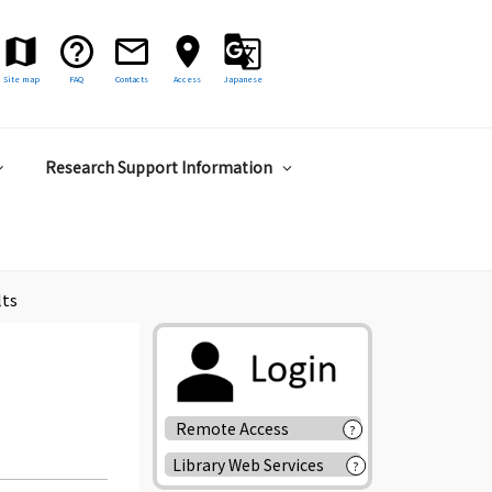
Site map
FAQ
Contacts
Access
Japanese
Research Support Information
lts
Remote Access
?
Library Web Services
?