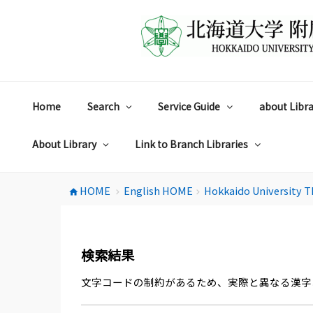
コ
ン
テ
ン
ツ
へ
ス
Home
Search
Service Guide
about Libra
キ
ッ
プ
About Library
Link to Branch Libraries
HOME
English HOME
Hokkaido University T
home
chevron_right
chevron_right
検索結果
文字コードの制約があるため、実際と異なる漢字