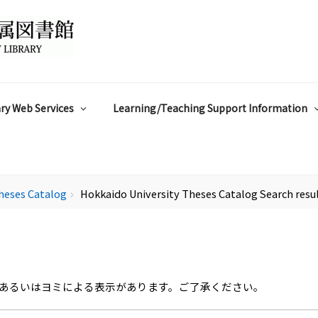
ry Web Services
Learning/Teaching Support Information
heses Catalog
Hokkaido University Theses Catalog Search resu
chevron_right
あるいはヨミによる表示があります。ご了承ください。