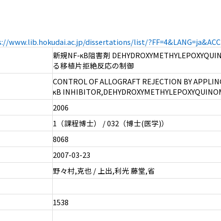
s://www.lib.hokudai.ac.jp/dissertations/list/?FF=4&LANG=ja&A
新規NF-κB阻害剤 DEHYDROXYMETHYLEPOXYQUI
る移植片拒絶反応の制御
CONTROL OF ALLOGRAFT REJECTION BY APPLING
κB INHIBITOR,DEHYDROXYMETHYLEPOXYQUINO
2006
1（課程博士） / 032（博士(医学)）
8068
2007-03-23
野々村,克也 / 上出,利光 藤堂,省
1538