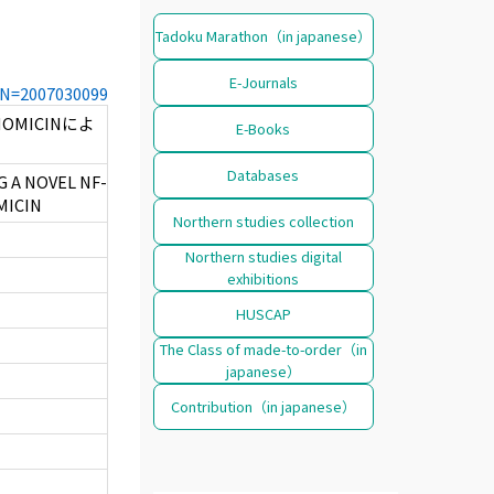
Tadoku Marathon（in japanese）
E-Journals
CCN=2007030099
NOMICINによ
E-Books
Databases
 A NOVEL NF-
MICIN
Northern studies collection
Northern studies digital
exhibitions
HUSCAP
The Class of made-to-order（in
japanese）
Contribution（in japanese）