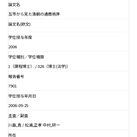
論文名
互市から見た清朝の通商秩序
論文名(欧文)
学位授与年度
2006
学位種別／学位種類
1（課程博士） / 026（博士(法学)）
報告番号
7901
学位授与年月日
2006-09-25
主査／副査
川島,真 / 松浦,正孝 中村,研一
所在