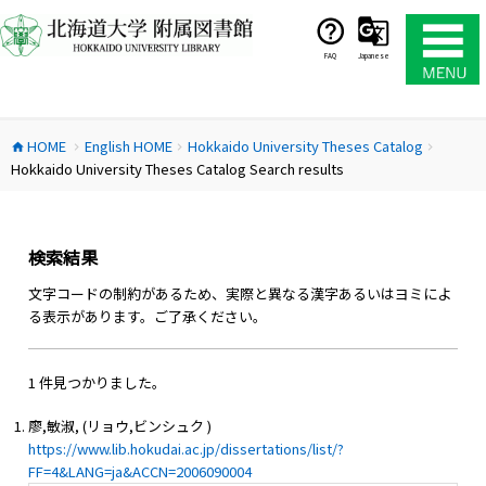
コ
ン
テ
FAQ
Japanese
ン
ツ
へ
HOME
English HOME
Hokkaido University Theses Catalog
ス
home
chevron_right
chevron_right
chevron_right
Hokkaido University Theses Catalog Search results
キ
ッ
プ
検索結果
文字コードの制約があるため、実際と異なる漢字あるいはヨミによ
る表示があります。ご了承ください。
1 件見つかりました。
廖,敏淑, (リョウ,ビンシュク )
https://www.lib.hokudai.ac.jp/dissertations/list/?
FF=4&LANG=ja&ACCN=2006090004