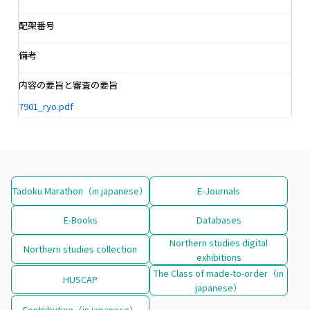
配架番号
備考
内容の要旨と審査の要旨
7901_ryo.pdf
Tadoku Marathon（in japanese）
E-Journals
E-Books
Databases
Northern studies digital
Northern studies collection
exhibitions
The Class of made-to-order（in
HUSCAP
japanese）
Contribution（in japanese）