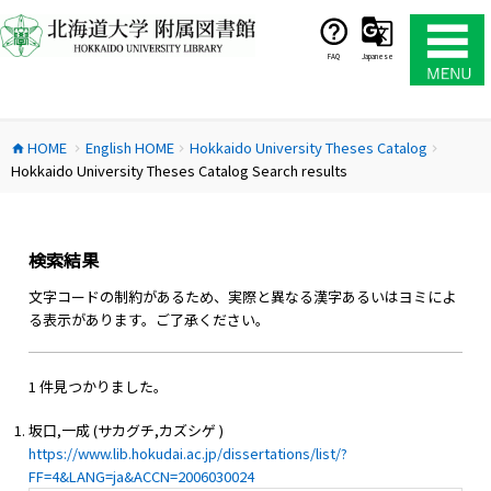
コ
ン
テ
FAQ
Japanese
ン
ツ
へ
HOME
English HOME
Hokkaido University Theses Catalog
ス
home
chevron_right
chevron_right
chevron_right
Hokkaido University Theses Catalog Search results
キ
ッ
プ
検索結果
文字コードの制約があるため、実際と異なる漢字あるいはヨミによ
る表示があります。ご了承ください。
1 件見つかりました。
坂口,一成 (サカグチ,カズシゲ )
https://www.lib.hokudai.ac.jp/dissertations/list/?
FF=4&LANG=ja&ACCN=2006030024