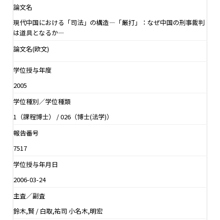
論文名
現代中国における「司法」の構造―「厳打」：なぜ中国の刑事裁判
は道具となるか―
論文名(欧文)
学位授与年度
2005
学位種別／学位種類
1（課程博士） / 026（博士(法学)）
報告番号
7517
学位授与年月日
2006-03-24
主査／副査
鈴木,賢 / 白取,祐司 小名木,明宏