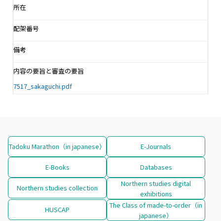
所在
配架番号
備考
内容の要旨と審査の要旨
7517_sakaguchi.pdf
Tadoku Marathon（in japanese）
E-Journals
E-Books
Databases
Northern studies digital
Northern studies collection
exhibitions
The Class of made-to-order（in
HUSCAP
japanese）