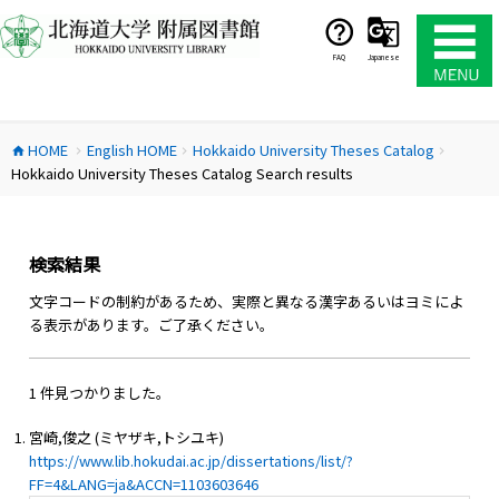
コ
ン
テ
FAQ
Japanese
ン
ツ
へ
HOME
English HOME
Hokkaido University Theses Catalog
ス
home
chevron_right
chevron_right
chevron_right
Hokkaido University Theses Catalog Search results
キ
ッ
プ
検索結果
文字コードの制約があるため、実際と異なる漢字あるいはヨミによ
る表示があります。ご了承ください。
1 件見つかりました。
宮崎,俊之 (ミヤザキ,トシユキ)
https://www.lib.hokudai.ac.jp/dissertations/list/?
FF=4&LANG=ja&ACCN=1103603646