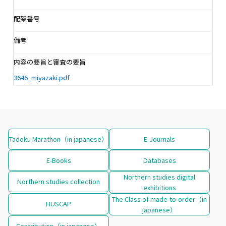
配架番号
備考
内容の要旨と審査の要旨
3646_miyazaki.pdf
Tadoku Marathon（in japanese）
E-Journals
E-Books
Databases
Northern studies digital
Northern studies collection
exhibitions
The Class of made-to-order（in
HUSCAP
japanese）
Contribution（in japanese）