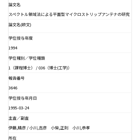
論文名
スペクトル領域法による平面型マイクロストリップアンテナの研究
論文名(欧文)
学位授与年度
1994
学位種別／学位種類
1（課程博士） / 036（博士(工学)）
報告番号
3646
学位授与年月日
1995-03-24
主査／副査
伊藤,精彦 / 小川,吉彦 小柴,正則 小川,恭孝
所在