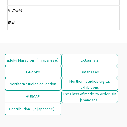
配架番号
備考
Tadoku Marathon（in japanese）
E-Journals
E-Books
Databases
Northern studies digital
Northern studies collection
exhibitions
The Class of made-to-order（in
HUSCAP
japanese）
Contribution（in japanese）