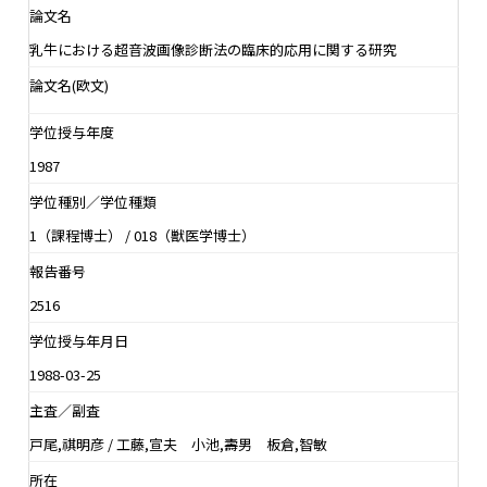
論文名
乳牛における超音波画像診断法の臨床的応用に関する研究
論文名(欧文)
学位授与年度
1987
学位種別／学位種類
1（課程博士） / 018（獣医学博士）
報告番号
2516
学位授与年月日
1988-03-25
主査／副査
戸尾,祺明彦 / 工藤,宣夫 小池,壽男 板倉,智敏
所在