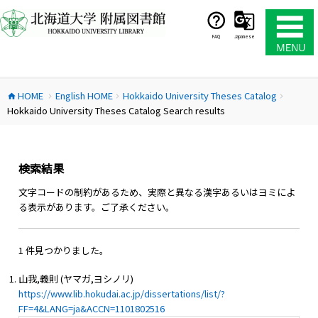
コ
ン
テ
FAQ
Japanese
ン
ツ
へ
HOME
English HOME
Hokkaido University Theses Catalog
ス
home
chevron_right
chevron_right
chevron_right
Hokkaido University Theses Catalog Search results
キ
ッ
プ
検索結果
文字コードの制約があるため、実際と異なる漢字あるいはヨミによ
る表示があります。ご了承ください。
1 件見つかりました。
山我,義則 (ヤマガ,ヨシノリ)
https://www.lib.hokudai.ac.jp/dissertations/list/?
FF=4&LANG=ja&ACCN=1101802516