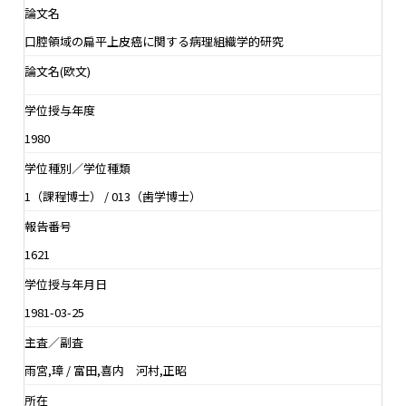
論文名
口腔領域の扁平上皮癌に関する病理組織学的研究
論文名(欧文)
学位授与年度
1980
学位種別／学位種類
1（課程博士） / 013（歯学博士）
報告番号
1621
学位授与年月日
1981-03-25
主査／副査
雨宮,璋 / 富田,喜内 河村,正昭
所在