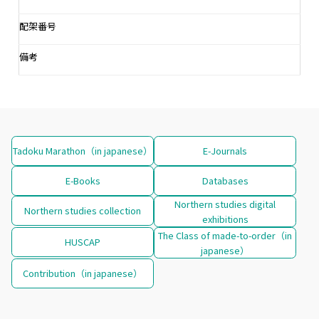
配架番号
備考
Tadoku Marathon（in japanese）
E-Journals
E-Books
Databases
Northern studies digital
Northern studies collection
exhibitions
The Class of made-to-order（in
HUSCAP
japanese）
Contribution（in japanese）