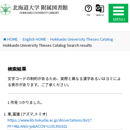
コ
ン
テ
FAQ
Japanese
ン
ツ
へ
HOME
English HOME
Hokkaido University Theses Catalog
ス
home
chevron_right
chevron_right
chevron_right
Hokkaido University Theses Catalog Search results
キ
ッ
プ
検索結果
文字コードの制約があるため、実際と異なる漢字あるいはヨミによ
る表示があります。ご了承ください。
1 件見つかりました。
東,富雄 (アズマ,トミオ)
https://www.lib.hokudai.ac.jp/dissertations/list/?
FF=4&LANG=ja&ACCN=1101301621