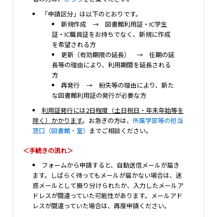
「申請区分」は以下のとおりです。
新規作成 → 図書館利用証・IC学生
証・IC職員証をお持ちでなく、新規に作成
を希望される方
更新（有効期限の延長） → 任期の延
長等の理由により、利用期間を延長される
方
再発行 → 紛失等の理由により、新た
な図書館利用証の発行が必要な方
利用証発行には2日程度（土日祝日・年末年始等を
除く）かかります
。お急ぎの方は、
所属学部等の担当
窓口（図書館・室）
までご相談ください。
＜手続きの流れ＞
フォームから申請すると、自動送信メールが届き
ます。しばらく待ってもメールが届かない場合は、迷
惑メールとして振り分けられたか、入力したメールア
ドレスが間違っていた可能性があります。メールアド
レスが間違っていた場合は、再度申請ください。