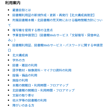
利用案内
蔵書目録とは
図書館利用証の新規作成・更新・再発行【北大構成員限定】
附属図書館本館・北図書館の荒天時における臨時閉館方針につい
て
複写機を使用する際の注意点
予算登録申請窓口（図書館Webサービス「文献複写・貸借申込
み」）
図書館利用証、図書館Webサービス・パスワードに関する申請窓
口
北大構成員
学外の方
図書・雑誌の利用
語学教材・映像資料・マイクロ資料の利用
設備・備品の利用
施設の利用
本館の開館日・利用時間・フロアマップ
北図書館の開館日・利用時間・フロアマップ
文献の取り寄せ
他大学等の図書館の利用
障がいのある方