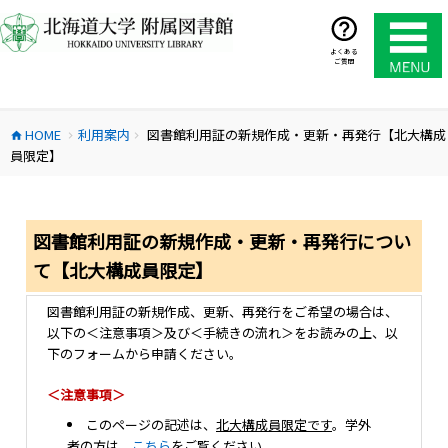
コ
ン
テ
よくある
ご質問
ン
ツ
へ
HOME
利用案内
図書館利用証の新規作成・更新・再発行【北大構成
ス
home
chevron_right
chevron_right
員限定】
キ
ッ
プ
図書館利用証の新規作成・更新・再発行につい
て【北大構成員限定】
図書館利用証の新規作成、更新、再発行をご希望の場合は、
以下の＜注意事項＞及び＜手続きの流れ＞をお読みの上、以
下のフォームから申請ください。
＜注意事項＞
このページの記述は、
北大構成員限定です
。学外
者の方は、
こちら
をご覧ください。