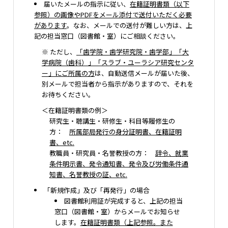
届いたメールの指示に従い、
在籍証明書類（以下
参照）の画像やPDFをメール添付で送付いただく必要
があります
。なお、メールでの送付が難しい方は、上
記の担当窓口（図書館・室）にご相談ください。
※ ただし、
「歯学院・歯学研究院・歯学部」「大
学病院（歯科）」「スラブ・ユーラシア研究センタ
ー」にご所属の方
は、自動送信メールが届いた後、
別メールで担当者から指示がありますので、それを
お待ちください。
＜在籍証明書類の例＞
研究生・聴講生・研修生・科目等履修生の
方：
所属部局発行の身分証明書、在籍証明
書、etc.
教職員・研究員・名誉教授の方：
辞令、就業
条件明示書、発令通知書、発令及び労働条件通
知書、名誉教授の証、etc.
「新規作成」及び「再発行」の場合
図書館利用証が完成すると、上記の担当
窓口（図書館・室）からメールでお知らせ
します。
在籍証明書類（上記参照。また