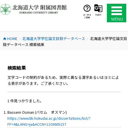
コ
ン
テ
よくある
English
ご質問
ン
ツ
へ
HOME
北海道大学学位論文目録データベース
北海道大学学位論文目
ス
home
chevron_right
chevron_right
録データベース 検索結果
キ
ッ
プ
検索結果
文字コードの制約があるため、実際と異なる漢字あるいはヨミによ
る表示があります。ご了承ください。
1 件見つかりました。
Bassem Osman (バセム オスマン)
https://www.lib.hokudai.ac.jp/dissertations/list/?
FF=4&LANG=ja&ACCN=1103605157