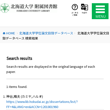
コ
ン
テ
よくある
English
ご質問
ン
ツ
へ
HOME
北海道大学学位論文目録データベース
北海道大学学位論文目
ス
home
chevron_right
chevron_right
録データベース 検索結果
キ
ッ
プ
Search results
Search results are displayed in the origlnal language of each
paper.
1 items found.
神谷,晴夫 (カミヤ,ハルオ)
https://www.lib.hokudai.ac.jp/dissertations/list/?
FF=4&LANG=en&ACCN=1201801960