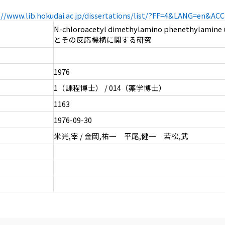
://www.lib.hokudai.ac.jp/dissertations/list/?FF=4&LANG=en&A
N-chloroacetyl dimethylamino phenethyla
とその反応機構に関する研究
1976
1（課程博士） / 014（薬学博士）
1163
1976-09-30
米光,宰 / 金岡,祐一 平尾,健一 若松,武