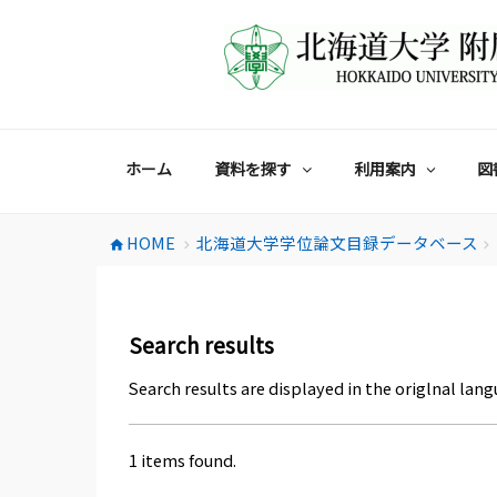
コ
ン
テ
ン
ツ
へ
ス
ホーム
資料を探す
利用案内
図
キ
ッ
プ
HOME
北海道大学学位論文目録データベース
home
chevron_right
chevron_right
Search results
Search results are displayed in the origlnal lang
1 items found.