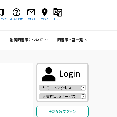
トマップ
よくあるご質問
お問合せ
アクセス
English
附属図書館について
図書館・室一覧
リモートアクセス
?
図書館webサービス
?
英語多読マラソン