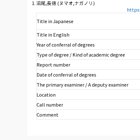
沼尾,長徳 (ヌマオ,ナガノリ)
https
Title in Japanese
Title in English
Year of conferral of degrees
Type of degree / Kind of academic degree
Report number
Date of conferral of degrees
The primary examiner / A deputy examiner
Location
Call number
Comment