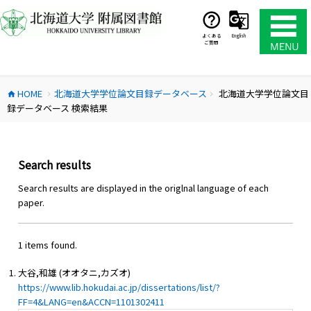
コ
ン
テ
よくある
English
ご質問
ン
ツ
へ
HOME
北海道大学学位論文目録データベース
北海道大学学位論文目
ス
home
chevron_right
chevron_right
録データベース 検索結果
キ
ッ
プ
Search results
Search results are displayed in the origlnal language of each
paper.
1 items found.
大谷,和雄 (オオタニ,カズオ)
https://www.lib.hokudai.ac.jp/dissertations/list/?
FF=4&LANG=en&ACCN=1101302411