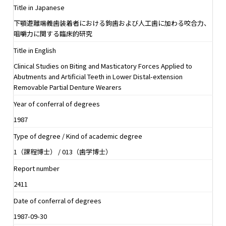
Title in Japanese
下顎遊離端義歯装着者における鉤歯および人工歯に加わる咬合力、
咀嚼力に関する臨床的研究
Title in English
Clinical Studies on Biting and Masticatory Forces Applied to
Abutments and Artificial Teeth in Lower Distal-extension
Removable Partial Denture Wearers
Year of conferral of degrees
1987
Type of degree / Kind of academic degree
1（課程博士） / 013（歯学博士）
Report number
2411
Date of conferral of degrees
1987-09-30