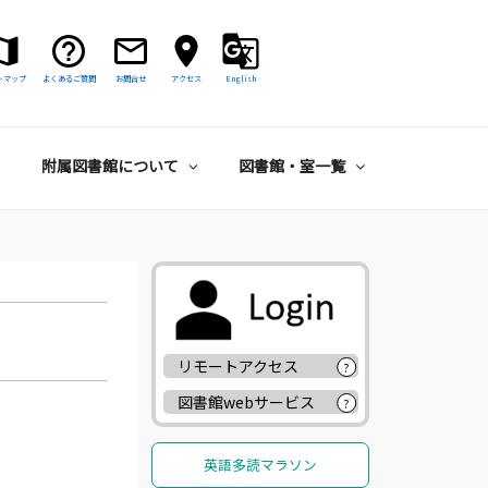
トマップ
よくあるご質問
お問合せ
アクセス
English
附属図書館について
図書館・室一覧
リモートアクセス
?
図書館webサービス
?
英語多読マラソン