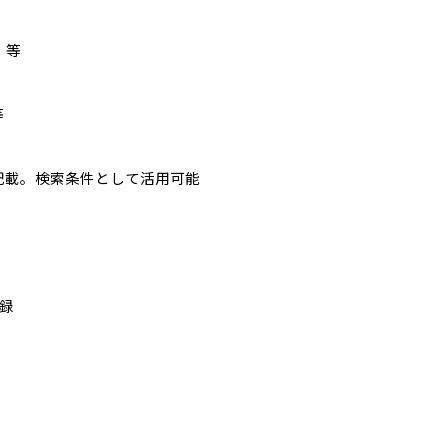
d」等
等
記載。検索条件として活用可能
収録