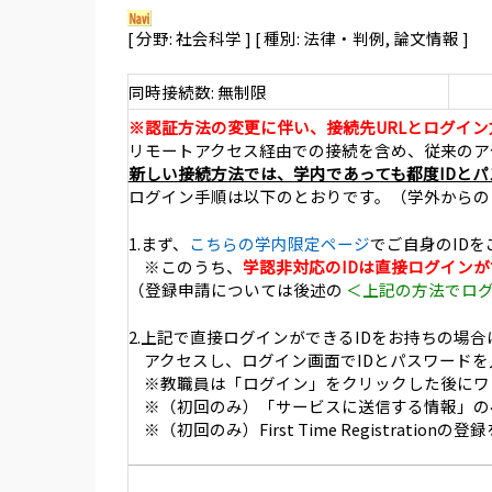
[ 分野: 社会科学 ] [ 種別: 法律・判例, 論文情報 ]
同時接続数: 無制限
※認証方法の変更に伴い、接続先URLとログイ
リモートアクセス経由での接続を含め、従来のアク
新しい接続方法では、学内であっても都度IDと
ログイン手順は以下のとおりです。（学外からの
1.まず、
こちらの学内限定ページ
でご自身のID
※このうち、
学認非対応のIDは直接ログイン
（登録申請については後述の
＜上記の方法でロ
2.上記で直接ログインができるIDをお持ちの場合は
アクセスし、ログイン画面でIDとパスワード
※教職員は「ログイン」をクリックした後にワ
※（初回のみ）「サービスに送信する情報」の
※（初回のみ）First Time Registratio