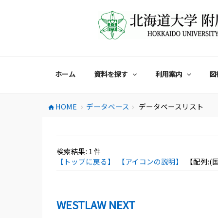
コ
ン
テ
ン
ツ
へ
ス
ホーム
資料を探す
利用案内
図
キ
ッ
プ
HOME
データベース
データベースリスト
home
chevron_right
chevron_right
検索結果:
1
件
【トップに戻る】
【アイコンの説明】
【配列:(国
WESTLAW NEXT