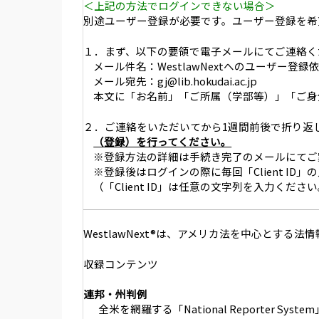
＜上記の方法でログインできない場合＞
別途ユーザー登録が必要です。ユーザー登録を希
１．まず、以下の要領で電子メールにてご連絡く
メール件名：WestlawNextへのユーザー登録
メール宛先：gj@lib.hokudai.ac.jp
本文に「お名前」「ご所属（学部等）」「ご身
２．ご連絡をいただいてから1週間前後で折り返
（登録）を行ってください。
※登録方法の詳細は手続き完了のメールにてご
※登録後はログインの際に毎回「Client ID
（「Client ID」は任意の文字列を入力く
WestlawNext®は、アメリカ法を中心とする
収録コンテンツ
連邦・州判例
全米を網羅する「National Reporter S