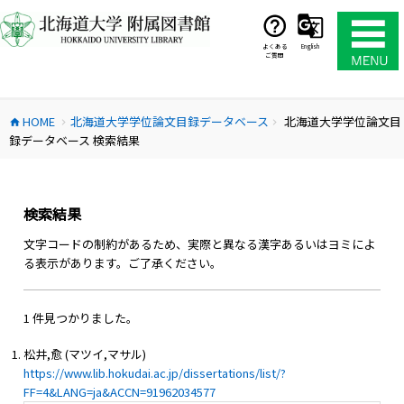
コ
ン
テ
よくある
English
ご質問
ン
ツ
へ
HOME
北海道大学学位論文目録データベース
北海道大学学位論文目
ス
home
chevron_right
chevron_right
録データベース 検索結果
キ
ッ
プ
検索結果
文字コードの制約があるため、実際と異なる漢字あるいはヨミによ
る表示があります。ご了承ください。
1 件見つかりました。
松井,愈 (マツイ,マサル)
https://www.lib.hokudai.ac.jp/dissertations/list/?
FF=4&LANG=ja&ACCN=91962034577