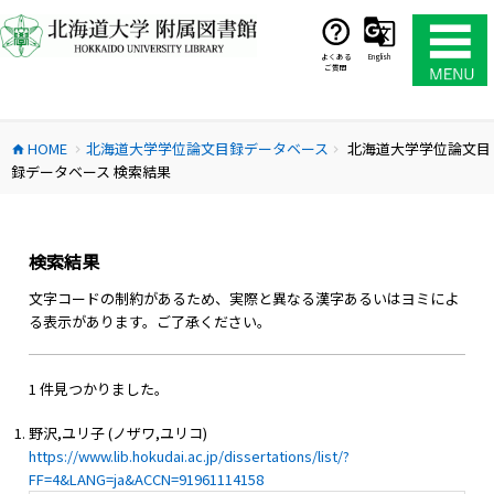
コ
ン
テ
よくある
English
ご質問
ン
ツ
へ
HOME
北海道大学学位論文目録データベース
北海道大学学位論文目
ス
home
chevron_right
chevron_right
録データベース 検索結果
キ
ッ
プ
検索結果
文字コードの制約があるため、実際と異なる漢字あるいはヨミによ
る表示があります。ご了承ください。
1 件見つかりました。
野沢,ユリ子 (ノザワ,ユリコ)
https://www.lib.hokudai.ac.jp/dissertations/list/?
FF=4&LANG=ja&ACCN=91961114158