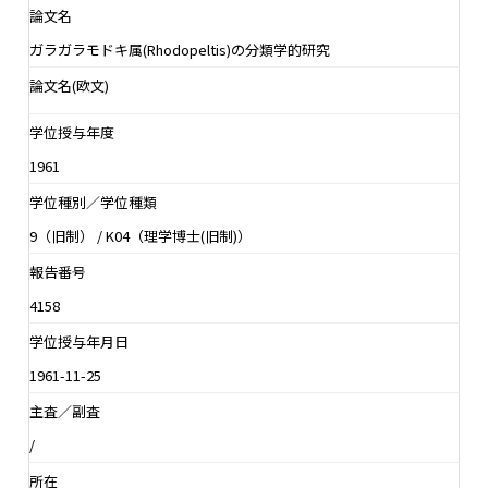
論文名
ガラガラモドキ属(Rhodopeltis)の分類学的研究
論文名(欧文)
学位授与年度
1961
学位種別／学位種類
9（旧制） / K04（理学博士(旧制)）
報告番号
4158
学位授与年月日
1961-11-25
主査／副査
/
所在