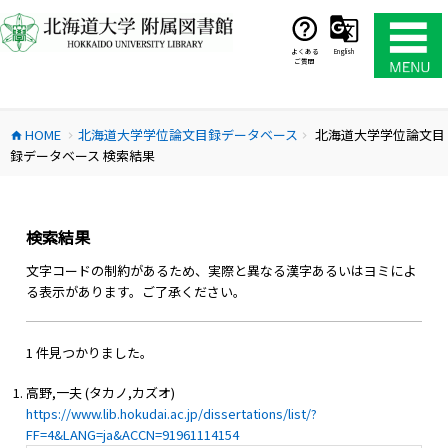
コ
ン
テ
よくある
English
ご質問
ン
ツ
へ
HOME
北海道大学学位論文目録データベース
北海道大学学位論文目
ス
home
chevron_right
chevron_right
録データベース 検索結果
キ
ッ
プ
検索結果
文字コードの制約があるため、実際と異なる漢字あるいはヨミによ
る表示があります。ご了承ください。
1 件見つかりました。
高野,一夫 (タカノ,カズオ)
https://www.lib.hokudai.ac.jp/dissertations/list/?
FF=4&LANG=ja&ACCN=91961114154