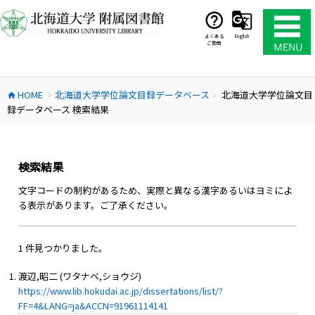
コ
ン
テ
よくある
English
ご質問
ン
ツ
へ
HOME
北海道大学学位論文目録データベース
北海道大学学位論文目
ス
home
chevron_right
chevron_right
録データベース 検索結果
キ
ッ
プ
検索結果
文字コードの制約があるため、実際と異なる漢字あるいはヨミによ
る表示があります。ご了承ください。
1 件見つかりました。
渡辺,昭二 (ワタナベ,ショウジ)
https://www.lib.hokudai.ac.jp/dissertations/list/?
FF=4&LANG=ja&ACCN=91961114141