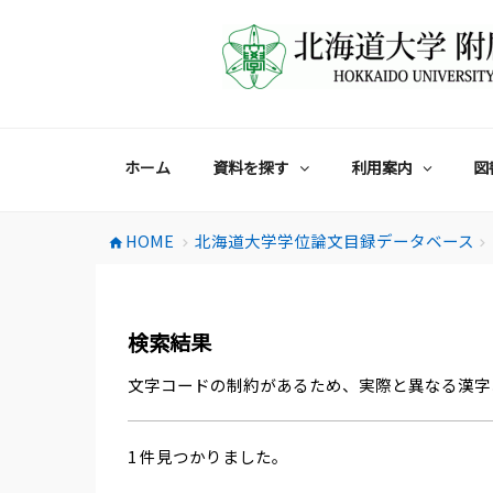
コ
ン
テ
ン
ツ
へ
ス
ホーム
資料を探す
利用案内
図
キ
ッ
プ
HOME
北海道大学学位論文目録データベース
home
chevron_right
chevron_right
検索結果
文字コードの制約があるため、実際と異なる漢字
1 件見つかりました。