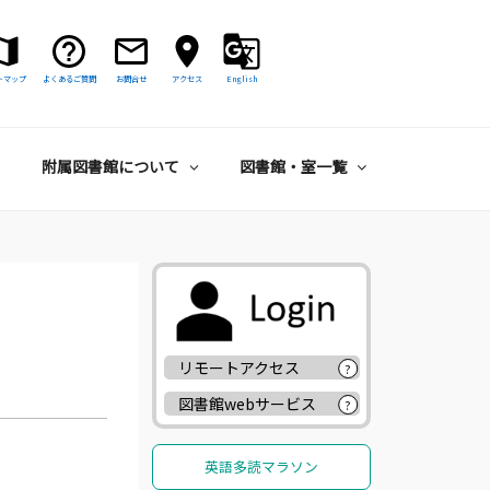
トマップ
よくあるご質問
お問合せ
アクセス
English
附属図書館について
図書館・室一覧
リモートアクセス
?
図書館webサービス
?
英語多読マラソン