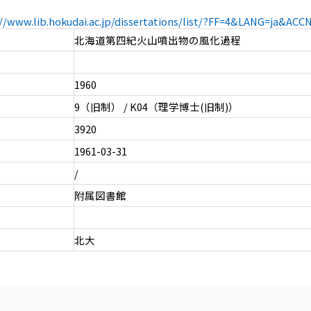
://www.lib.hokudai.ac.jp/dissertations/list/?FF=4&LANG=ja&AC
北海道第四紀火山噴出物の風化過程
1960
9（旧制） / K04（理学博士(旧制)）
3920
1961-03-31
/
附属図書館
北大