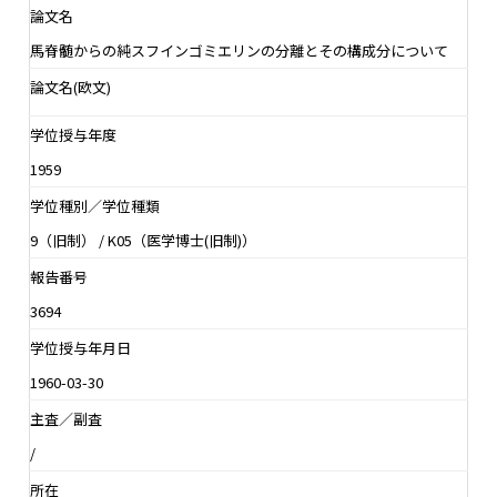
論文名
馬脊髄からの純スフインゴミエリンの分離とその構成分について
論文名(欧文)
学位授与年度
1959
学位種別／学位種類
9（旧制） / K05（医学博士(旧制)）
報告番号
3694
学位授与年月日
1960-03-30
主査／副査
/
所在