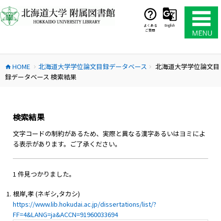
コ
ン
テ
よくある
English
ご質問
ン
ツ
へ
HOME
北海道大学学位論文目録データベース
北海道大学学位論文目
ス
home
chevron_right
chevron_right
録データベース 検索結果
キ
ッ
プ
検索結果
文字コードの制約があるため、実際と異なる漢字あるいはヨミによ
る表示があります。ご了承ください。
1 件見つかりました。
根岸,孝 (ネギシ,タカシ)
https://www.lib.hokudai.ac.jp/dissertations/list/?
FF=4&LANG=ja&ACCN=91960033694