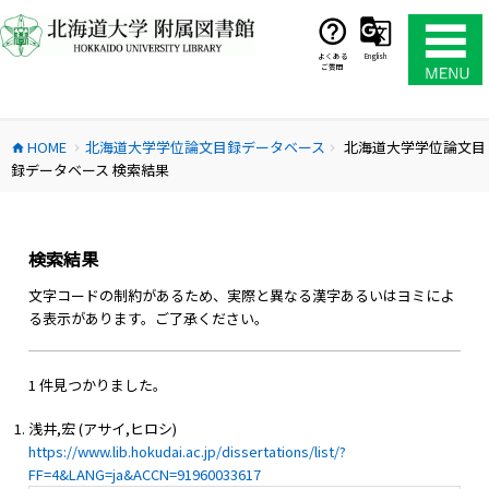
コ
ン
テ
よくある
English
ご質問
ン
ツ
へ
HOME
北海道大学学位論文目録データベース
北海道大学学位論文目
ス
home
chevron_right
chevron_right
録データベース 検索結果
キ
ッ
プ
検索結果
文字コードの制約があるため、実際と異なる漢字あるいはヨミによ
る表示があります。ご了承ください。
1 件見つかりました。
浅井,宏 (アサイ,ヒロシ)
https://www.lib.hokudai.ac.jp/dissertations/list/?
FF=4&LANG=ja&ACCN=91960033617