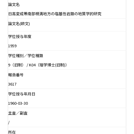
論文名
日高変成帯南部幌満地方の塩基性岩類の地質学的研究
論文名(欧文)
学位授与年度
1959
学位種別／学位種類
9（旧制） / K04（理学博士(旧制)）
報告番号
3617
学位授与年月日
1960-03-30
主査／副査
/
所在