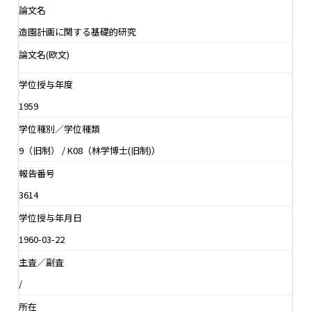
論文名
造園計画に関する基礎的研究
論文名(欧文)
学位授与年度
1959
学位種別／学位種類
9（旧制） / K08（林学博士(旧制)）
報告番号
3614
学位授与年月日
1960-03-22
主査／副査
/
所在