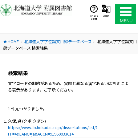
コ
ン
テ
よくある
English
ご質問
ン
ツ
へ
HOME
北海道大学学位論文目録データベース
北海道大学学位論文目
ス
home
chevron_right
chevron_right
録データベース 検索結果
キ
ッ
プ
検索結果
文字コードの制約があるため、実際と異なる漢字あるいはヨミによ
る表示があります。ご了承ください。
1 件見つかりました。
久保,貞 (クボ,タダシ)
https://www.lib.hokudai.ac.jp/dissertations/list/?
FF=4&LANG=ja&ACCN=91960033614