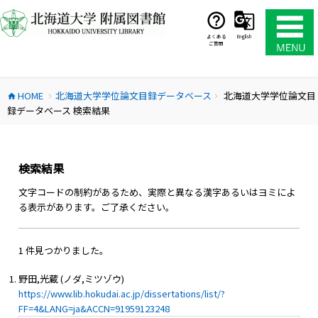
コ
ン
テ
よくある
English
ご質問
ン
ツ
へ
HOME
北海道大学学位論文目録データベース
北海道大学学位論文目
ス
home
chevron_right
chevron_right
録データベース 検索結果
キ
ッ
プ
検索結果
文字コードの制約があるため、実際と異なる漢字あるいはヨミによ
る表示があります。ご了承ください。
1 件見つかりました。
野田,光蔵 (ノダ,ミツゾウ)
https://www.lib.hokudai.ac.jp/dissertations/list/?
FF=4&LANG=ja&ACCN=91959123248