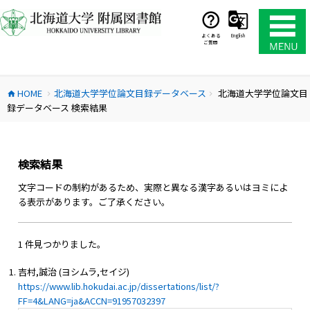
コ
ン
テ
よくある
English
ご質問
ン
ツ
へ
HOME
北海道大学学位論文目録データベース
北海道大学学位論文目
ス
home
chevron_right
chevron_right
録データベース 検索結果
キ
ッ
プ
検索結果
文字コードの制約があるため、実際と異なる漢字あるいはヨミによ
る表示があります。ご了承ください。
1 件見つかりました。
吉村,誠治 (ヨシムラ,セイジ)
https://www.lib.hokudai.ac.jp/dissertations/list/?
FF=4&LANG=ja&ACCN=91957032397