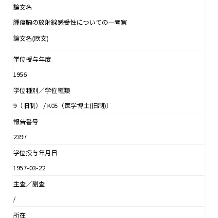
論文名
腫瘍胸の放射線感受性についての一考察
論文名(欧文)
学位授与年度
1956
学位種別／学位種類
9（旧制） / K05（医学博士(旧制)）
報告番号
2397
学位授与年月日
1957-03-22
主査／副査
/
所在