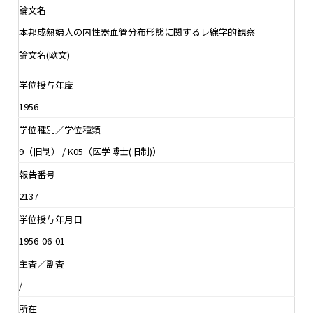
論文名
本邦成熟婦人の内性器血管分布形態に関するレ線学的観察
論文名(欧文)
学位授与年度
1956
学位種別／学位種類
9（旧制） / K05（医学博士(旧制)）
報告番号
2137
学位授与年月日
1956-06-01
主査／副査
/
所在