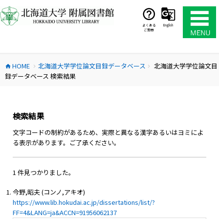
コ
ン
テ
よくある
English
ご質問
ン
ツ
へ
HOME
北海道大学学位論文目録データベース
北海道大学学位論文目
ス
home
chevron_right
chevron_right
録データベース 検索結果
キ
ッ
プ
検索結果
文字コードの制約があるため、実際と異なる漢字あるいはヨミによ
る表示があります。ご了承ください。
1 件見つかりました。
今野,昭夫 (コンノ,アキオ)
https://www.lib.hokudai.ac.jp/dissertations/list/?
FF=4&LANG=ja&ACCN=91956062137