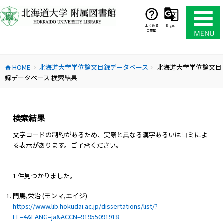
コ
ン
テ
よくある
English
ご質問
ン
ツ
へ
HOME
北海道大学学位論文目録データベース
北海道大学学位論文目
ス
home
chevron_right
chevron_right
録データベース 検索結果
キ
ッ
プ
検索結果
文字コードの制約があるため、実際と異なる漢字あるいはヨミによ
る表示があります。ご了承ください。
1 件見つかりました。
門馬,栄治 (モンマ,エイジ)
https://www.lib.hokudai.ac.jp/dissertations/list/?
FF=4&LANG=ja&ACCN=91955091918