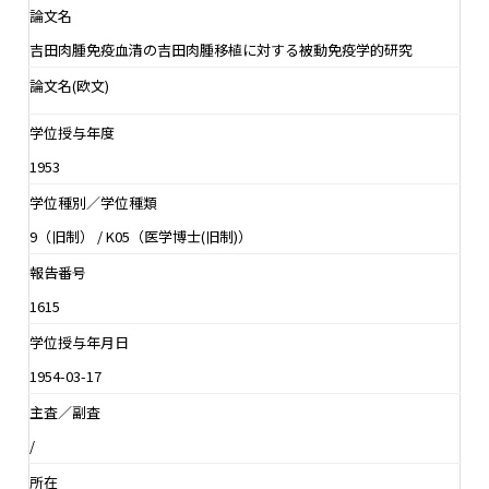
論文名
吉田肉腫免疫血清の吉田肉腫移植に対する被動免疫学的研究
論文名(欧文)
学位授与年度
1953
学位種別／学位種類
9（旧制） / K05（医学博士(旧制)）
報告番号
1615
学位授与年月日
1954-03-17
主査／副査
/
所在