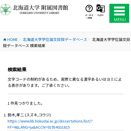
コ
ン
テ
よくある
English
ご質問
ン
ツ
へ
HOME
北海道大学学位論文目録データベース
北海道大学学位論文目
ス
home
chevron_right
chevron_right
録データベース 検索結果
キ
ッ
プ
検索結果
文字コードの制約があるため、実際と異なる漢字あるいはヨミによ
る表示があります。ご了承ください。
1 件見つかりました。
鈴木,孝二 (スズキ,コウジ)
https://www.lib.hokudai.ac.jp/dissertations/list/?
FF=4&LANG=ja&ACCN=91954031615