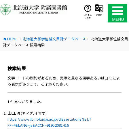
コ
ン
テ
よくある
English
ご質問
ン
ツ
へ
HOME
北海道大学学位論文目録データベース
北海道大学学位論文目
ス
home
chevron_right
chevron_right
録データベース 検索結果
キ
ッ
プ
検索結果
文字コードの制約があるため、実際と異なる漢字あるいはヨミによ
る表示があります。ご了承ください。
1 件見つかりました。
山田,功 (ヤマダ,イサオ)
https://www.lib.hokudai.ac.jp/dissertations/list/?
FF=4&LANG=ja&ACCN=91952081416