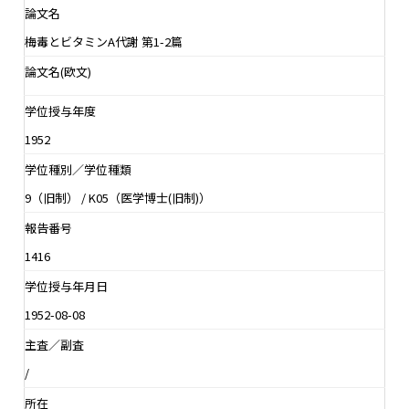
論文名
梅毒とビタミンA代謝 第1-2篇
論文名(欧文)
学位授与年度
1952
学位種別／学位種類
9（旧制） / K05（医学博士(旧制)）
報告番号
1416
学位授与年月日
1952-08-08
主査／副査
/
所在