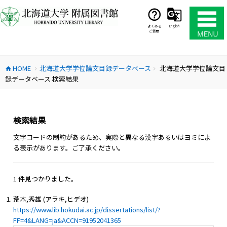
コ
ン
テ
よくある
English
ご質問
ン
ツ
へ
HOME
北海道大学学位論文目録データベース
北海道大学学位論文目
ス
home
chevron_right
chevron_right
録データベース 検索結果
キ
ッ
プ
検索結果
文字コードの制約があるため、実際と異なる漢字あるいはヨミによ
る表示があります。ご了承ください。
1 件見つかりました。
荒木,秀雄 (アラキ,ヒデオ)
https://www.lib.hokudai.ac.jp/dissertations/list/?
FF=4&LANG=ja&ACCN=91952041365