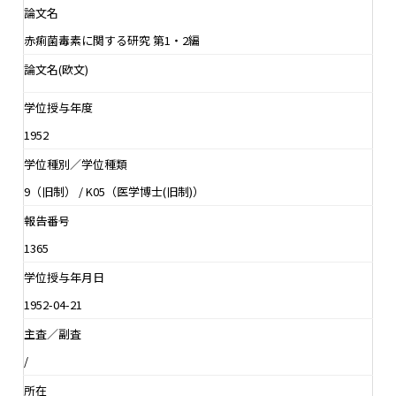
論文名
赤痢菌毒素に関する研究 第1・2編
論文名(欧文)
学位授与年度
1952
学位種別／学位種類
9（旧制） / K05（医学博士(旧制)）
報告番号
1365
学位授与年月日
1952-04-21
主査／副査
/
所在