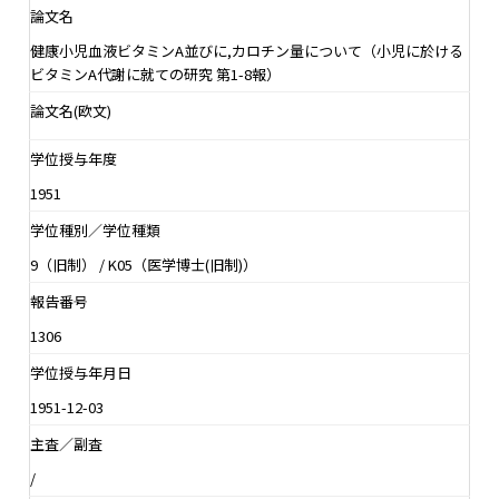
論文名
健康小児血液ビタミンA並びに,カロチン量について（小児に於ける
ビタミンA代謝に就ての研究 第1-8報）
論文名(欧文)
学位授与年度
1951
学位種別／学位種類
9（旧制） / K05（医学博士(旧制)）
報告番号
1306
学位授与年月日
1951-12-03
主査／副査
/