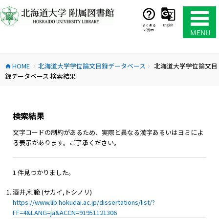
コ
ン
テ
よくある
English
ご質問
ン
ツ
へ
HOME
北海道大学学位論文目録データベース
北海道大学学位論文目
ス
home
chevron_right
chevron_right
録データベース 検索結果
キ
ッ
プ
検索結果
文字コードの制約があるため、実際と異なる漢字あるいはヨミによ
る表示があります。ご了承ください。
1 件見つかりました。
酒井,利範 (サカイ,トシノリ)
https://www.lib.hokudai.ac.jp/dissertations/list/?
FF=4&LANG=ja&ACCN=91951121306