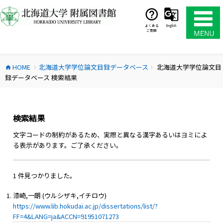
コ
ン
テ
よくある
English
ご質問
ン
ツ
へ
HOME
北海道大学学位論文目録データベース
北海道大学学位論文目
ス
home
chevron_right
chevron_right
録データベース 検索結果
キ
ッ
プ
検索結果
文字コードの制約があるため、実際と異なる漢字あるいはヨミによ
る表示があります。ご了承ください。
1 件見つかりました。
漆崎,一朗 (ウルシザキ,イチロウ)
https://www.lib.hokudai.ac.jp/dissertations/list/?
FF=4&LANG=ja&ACCN=91951071273