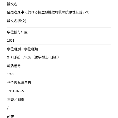
論文名
癌患者尿中に於ける抗生殖腺性物質の抗原性に就いて
論文名(欧文)
学位授与年度
1951
学位種別／学位種類
9（旧制） / K05（医学博士(旧制)）
報告番号
1273
学位授与年月日
1951-07-27
主査／副査
/
所在