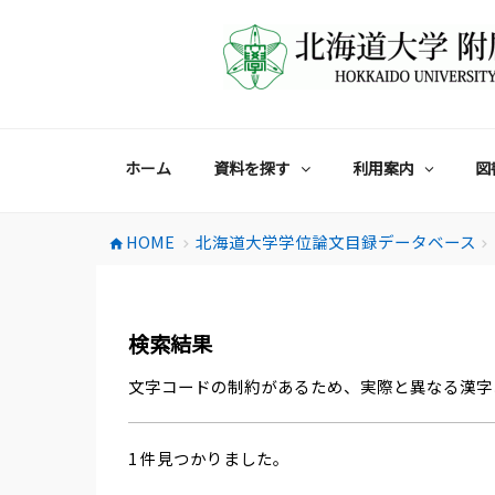
コ
ン
テ
ン
ツ
へ
ス
ホーム
資料を探す
利用案内
図
キ
ッ
プ
HOME
北海道大学学位論文目録データベース
home
chevron_right
chevron_right
検索結果
文字コードの制約があるため、実際と異なる漢字
1 件見つかりました。