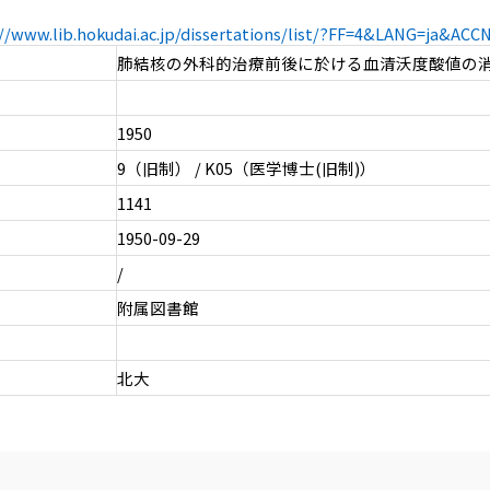
://www.lib.hokudai.ac.jp/dissertations/list/?FF=4&LANG=ja&AC
肺結核の外科的治療前後に於ける血清沃度酸値の
1950
9（旧制） / K05（医学博士(旧制)）
1141
1950-09-29
/
附属図書館
北大