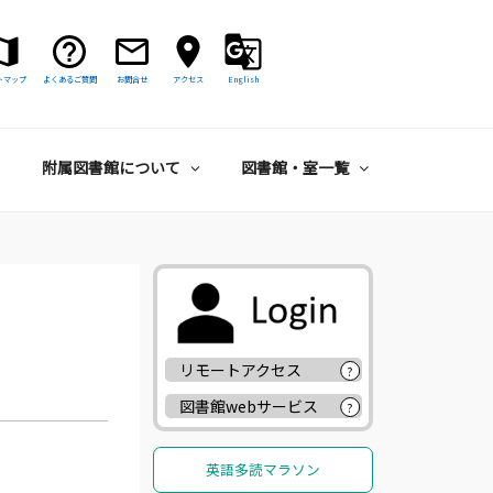
トマップ
よくあるご質問
お問合せ
アクセス
English
附属図書館について
図書館・室一覧
リモートアクセス
?
図書館webサービス
?
英語多読マラソン