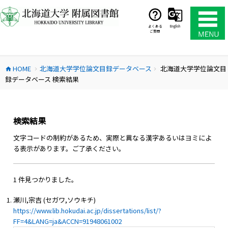
コ
ン
テ
よくある
English
ご質問
ン
ツ
へ
HOME
北海道大学学位論文目録データベース
北海道大学学位論文目
ス
home
chevron_right
chevron_right
録データベース 検索結果
キ
ッ
プ
検索結果
文字コードの制約があるため、実際と異なる漢字あるいはヨミによ
る表示があります。ご了承ください。
1 件見つかりました。
瀬川,宗吉 (セガワ,ソウキチ)
https://www.lib.hokudai.ac.jp/dissertations/list/?
FF=4&LANG=ja&ACCN=91948061002