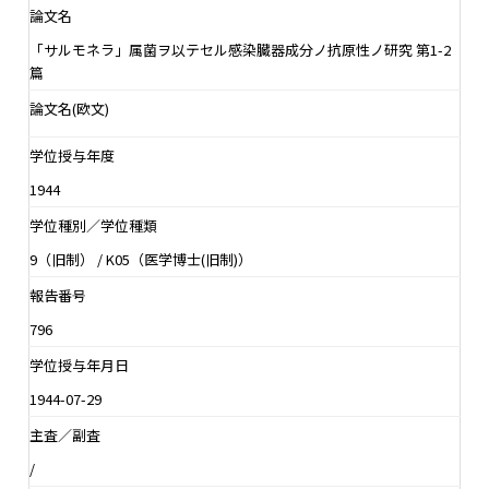
論文名
「サルモネラ」属菌ヲ以テセル感染臓器成分ノ抗原性ノ研究 第1-2
篇
論文名(欧文)
学位授与年度
1944
学位種別／学位種類
9（旧制） / K05（医学博士(旧制)）
報告番号
796
学位授与年月日
1944-07-29
主査／副査
/