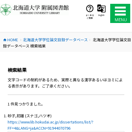
コ
ン
テ
よくある
English
ご質問
ン
ツ
へ
HOME
北海道大学学位論文目録データベース
北海道大学学位論文目
ス
home
chevron_right
chevron_right
録データベース 検索結果
キ
ッ
プ
検索結果
文字コードの制約があるため、実際と異なる漢字あるいはヨミによ
る表示があります。ご了承ください。
1 件見つかりました。
砂子,初雄 (スナゴ,ハツオ)
https://www.lib.hokudai.ac.jp/dissertations/list/?
FF=4&LANG=ja&ACCN=91944070796