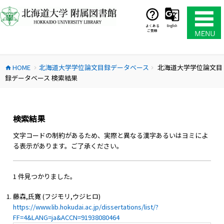
コ
ン
テ
よくある
English
ご質問
ン
ツ
へ
HOME
北海道大学学位論文目録データベース
北海道大学学位論文目
ス
home
chevron_right
chevron_right
録データベース 検索結果
キ
ッ
プ
検索結果
文字コードの制約があるため、実際と異なる漢字あるいはヨミによ
る表示があります。ご了承ください。
1 件見つかりました。
藤森,氏寛 (フジモリ,ウジヒロ)
https://www.lib.hokudai.ac.jp/dissertations/list/?
FF=4&LANG=ja&ACCN=91938080464