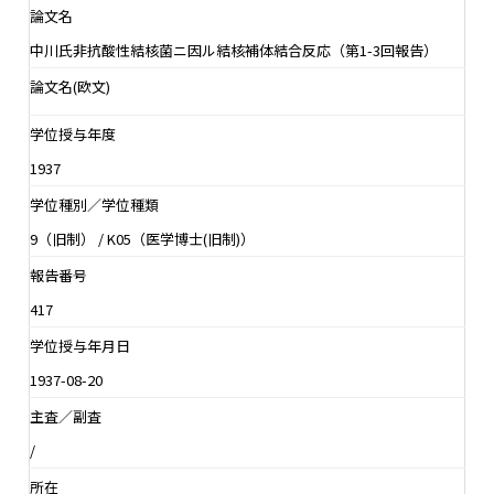
論文名
中川氏非抗酸性結核菌ニ因ル結核補体結合反応（第1-3回報告）
論文名(欧文)
学位授与年度
1937
学位種別／学位種類
9（旧制） / K05（医学博士(旧制)）
報告番号
417
学位授与年月日
1937-08-20
主査／副査
/
所在