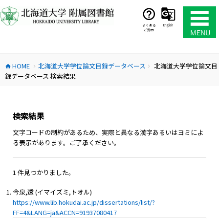
コ
ン
テ
よくある
English
ご質問
ン
ツ
へ
HOME
北海道大学学位論文目録データベース
北海道大学学位論文目
ス
home
chevron_right
chevron_right
録データベース 検索結果
キ
ッ
プ
検索結果
文字コードの制約があるため、実際と異なる漢字あるいはヨミによ
る表示があります。ご了承ください。
1 件見つかりました。
今泉,透 (イマイズミ,トオル)
https://www.lib.hokudai.ac.jp/dissertations/list/?
FF=4&LANG=ja&ACCN=91937080417