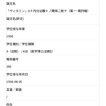
論文名
「ヴィタミン」Dト内分泌腺トノ関係二就テ（第一~第四報）
論文名(欧文)
学位授与年度
1936
学位種別／学位種類
9（旧制） / K05（医学博士(旧制)）
報告番号
365
学位授与年月日
1936-06-05
主査／副査
/
所在