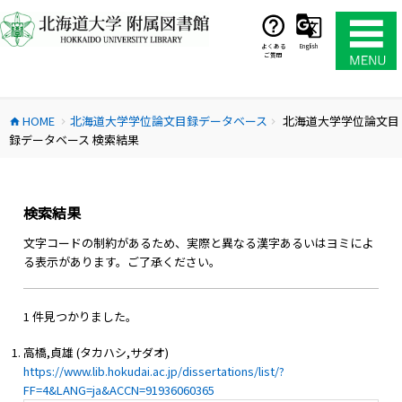
コ
ン
テ
よくある
English
ご質問
ン
ツ
へ
HOME
北海道大学学位論文目録データベース
北海道大学学位論文目
ス
home
chevron_right
chevron_right
録データベース 検索結果
キ
ッ
プ
検索結果
文字コードの制約があるため、実際と異なる漢字あるいはヨミによ
る表示があります。ご了承ください。
1 件見つかりました。
高橋,貞雄 (タカハシ,サダオ)
https://www.lib.hokudai.ac.jp/dissertations/list/?
FF=4&LANG=ja&ACCN=91936060365