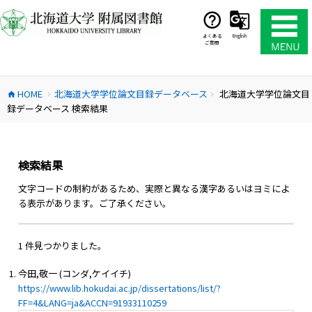
コ
ン
テ
よくある
English
ご質問
ン
ツ
へ
HOME
北海道大学学位論文目録データベース
北海道大学学位論文目
ス
home
chevron_right
chevron_right
録データベース 検索結果
キ
ッ
プ
検索結果
文字コードの制約があるため、実際と異なる漢字あるいはヨミによ
る表示があります。ご了承ください。
1 件見つかりました。
今田,敬一 (コンダ,ケイイチ)
https://www.lib.hokudai.ac.jp/dissertations/list/?
FF=4&LANG=ja&ACCN=91933110259