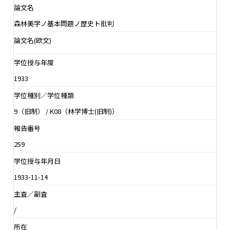
論文名
森林美学ノ基本問題ノ歴史ト批判
論文名(欧文)
学位授与年度
1933
学位種別／学位種類
9（旧制） / K08（林学博士(旧制)）
報告番号
259
学位授与年月日
1933-11-14
主査／副査
/
所在