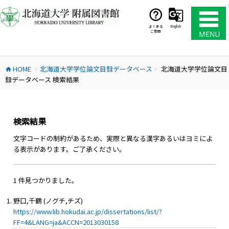
コ
ン
テ
よくある
English
ご質問
ン
ツ
へ
HOME
北海道大学学位論文目録データベース
北海道大学学位論文目
ス
home
chevron_right
chevron_right
録データベース 検索結果
キ
ッ
プ
検索結果
文字コードの制約があるため、実際と異なる漢字あるいはヨミによ
る表示があります。ご了承ください。
1 件見つかりました。
野口,千鶴 (ノグチ,チズ)
https://www.lib.hokudai.ac.jp/dissertations/list/?
FF=4&LANG=ja&ACCN=2013030158