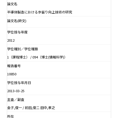
論文名
半導体製造における歩留り向上技術の研究
論文名(欧文)
学位授与年度
2012
学位種別／学位種類
1（課程博士） / 094（博士(情報科学)）
報告番号
10850
学位授与年月日
2013-03-25
主査／副査
金子,俊一 / 前田,俊二 田中,孝之
所在