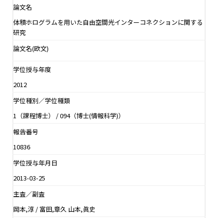
論文名
体積ホログラムを用いた自由空間光インターコネクションに関する
研究
論文名(欧文)
学位授与年度
2012
学位種別／学位種類
1（課程博士） / 094（博士(情報科学)）
報告番号
10836
学位授与年月日
2013-03-25
主査／副査
岡本,淳 / 富田,章久 山本,眞史