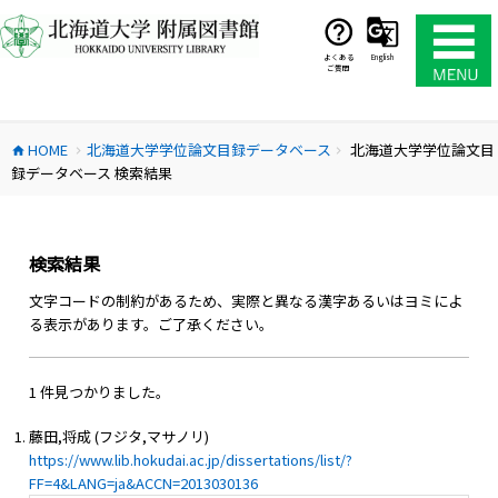
コ
ン
テ
よくある
English
ご質問
ン
ツ
へ
HOME
北海道大学学位論文目録データベース
北海道大学学位論文目
ス
home
chevron_right
chevron_right
録データベース 検索結果
キ
ッ
プ
検索結果
文字コードの制約があるため、実際と異なる漢字あるいはヨミによ
る表示があります。ご了承ください。
1 件見つかりました。
藤田,将成 (フジタ,マサノリ)
https://www.lib.hokudai.ac.jp/dissertations/list/?
FF=4&LANG=ja&ACCN=2013030136