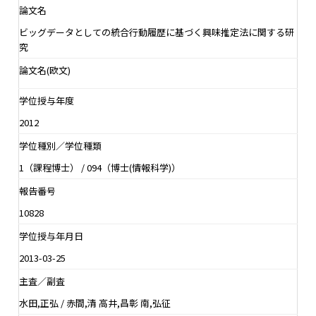
論文名
ビッグデータとしての統合行動履歴に基づく興味推定法に関する研
究
論文名(欧文)
学位授与年度
2012
学位種別／学位種類
1（課程博士） / 094（博士(情報科学)）
報告番号
10828
学位授与年月日
2013-03-25
主査／副査
水田,正弘 / 赤間,清 高井,昌彰 南,弘征