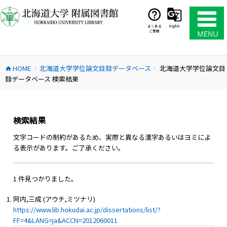
コ
ン
テ
よくある
English
ご質問
ン
ツ
へ
HOME
北海道大学学位論文目録データベース
北海道大学学位論文目
ス
home
chevron_right
chevron_right
録データベース 検索結果
キ
ッ
プ
検索結果
文字コードの制約があるため、実際と異なる漢字あるいはヨミによ
る表示があります。ご了承ください。
1 件見つかりました。
阿内,三成 (アウチ,ミツナリ)
https://www.lib.hokudai.ac.jp/dissertations/list/?
FF=4&LANG=ja&ACCN=2012060011