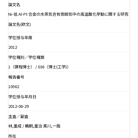
論文名
Ni-低 Al-Pt 合金の水蒸気含有雰囲気中の高温酸化挙動に関する研究
論文名(欧文)
学位授与年度
2012
学位種別／学位種類
1（課程博士） / 036（博士(工学)）
報告番号
10562
学位授与年月日
2012-06-29
主査／副査
林,重成 / 鵜飼,重治 黒川,一哉
所在