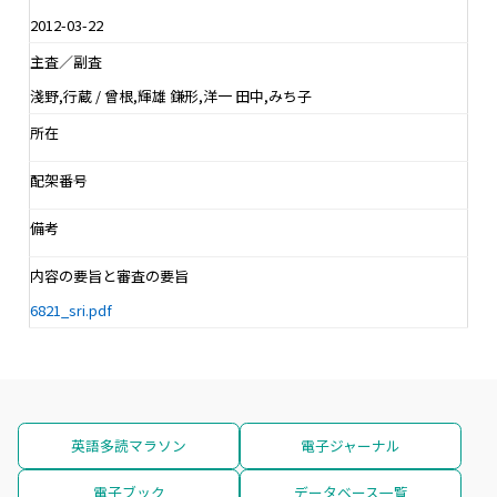
2012-03-22
主査／副査
淺野,行蔵 / 曾根,輝雄 鎌形,洋一 田中,みち子
所在
配架番号
備考
内容の要旨と審査の要旨
6821_sri.pdf
英語多読マラソン
電子ジャーナル
電子ブック
データベース一覧