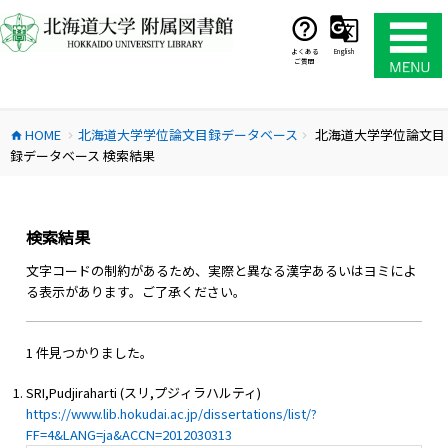
コ
ン
テ
よくある
English
ご質問
ン
ツ
へ
HOME
北海道大学学位論文目録データベース
北海道大学学位論文目
ス
home
chevron_right
chevron_right
録データベース 検索結果
キ
ッ
プ
検索結果
文字コードの制約があるため、実際と異なる漢字あるいはヨミによ
る表示があります。ご了承ください。
1 件見つかりました。
SRI,Pudjiraharti (スリ,プジィラハルティ)
https://www.lib.hokudai.ac.jp/dissertations/list/?
FF=4&LANG=ja&ACCN=2012030313