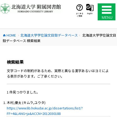
コ
ン
テ
よくある
English
ご質問
ン
ツ
へ
HOME
北海道大学学位論文目録データベース
北海道大学学位論文目
ス
home
chevron_right
chevron_right
録データベース 検索結果
キ
ッ
プ
検索結果
文字コードの制約があるため、実際と異なる漢字あるいはヨミによ
る表示があります。ご了承ください。
1 件見つかりました。
木村,優太 (キムラ,ユウタ)
https://www.lib.hokudai.ac.jp/dissertations/list/?
FF=4&LANG=ja&ACCN=2012030188