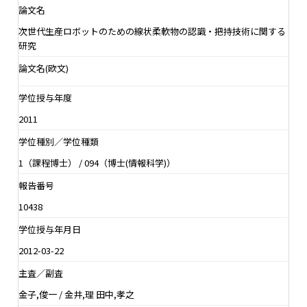
論文名
次世代生産ロボットのための線状柔軟物の認識・把持技術に関する
研究
論文名(欧文)
学位授与年度
2011
学位種別／学位種類
1（課程博士） / 094（博士(情報科学)）
報告番号
10438
学位授与年月日
2012-03-22
主査／副査
金子,俊一 / 金井,理 田中,孝之